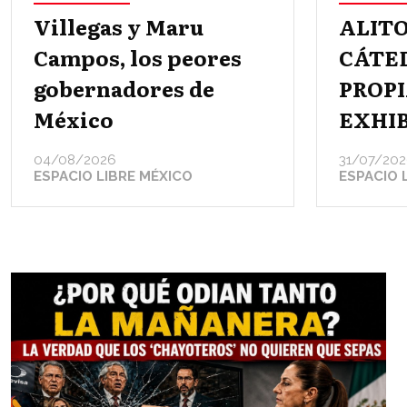
Villegas y Maru
ALITO
Campos, los peores
CÁTE
gobernadores de
PROPI
México
EXHI
04/08/2026
31/07/20
ESPACIO LIBRE MÉXICO
ESPACIO 