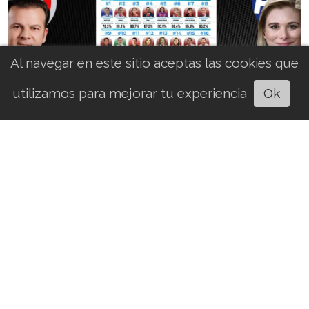
Al navegar en este sitio aceptas las cookies que
utilizamos para mejorar tu experiencia
Ok
Escuchar artículo
Villegas y Maru Campos, los peores
gobernadores de México
Espacio Libre México
Nacional
04/08/2026