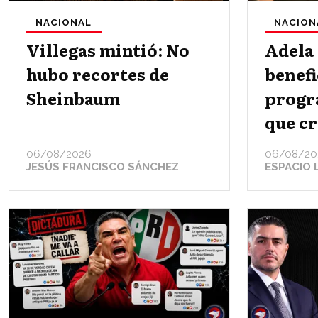
NACIONAL
NACION
Villegas mintió: No
Adela
hubo recortes de
benefi
Sheinbaum
progr
que cr
06/08/2026
06/08/20
JESÚS FRANCISCO SÁNCHEZ
ESPACIO 