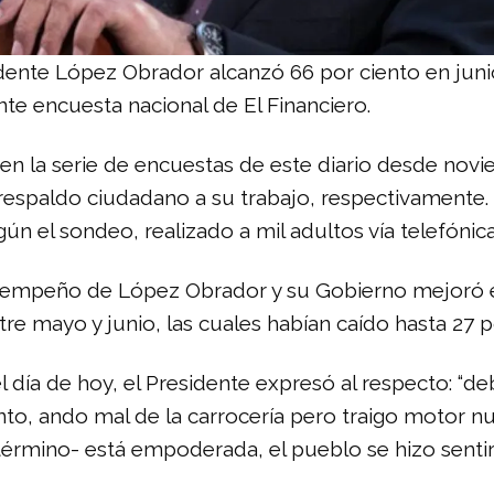
idente López Obrador alcanzó 66 por ciento en jun
te encuesta nacional de El Financiero.
n en la serie de encuestas de este diario desde nov
respaldo ciudadano a su trabajo, respectivamente. 
ún el sondeo, realizado a mil adultos vía telefónica
 desempeño de López Obrador y su Gobierno mejoró e
re mayo y junio, las cuales habían caído hasta 27 po
l día de hoy, el Presidente expresó al respecto: “
o, ando mal de la carrocería pero traigo motor n
érmino- está empoderada, el pueblo se hizo senti