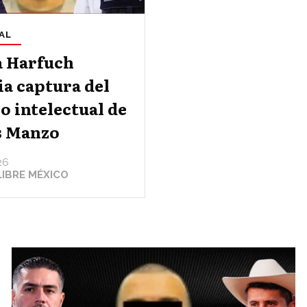
AL
a Harfuch
a captura del
o intelectual de
s Manzo
26
LIBRE MÉXICO