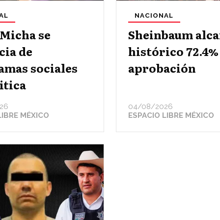
AL
NACIONAL
 Micha se
Sheinbaum alca
cia de
histórico 72.4%
amas sociales
aprobación
itica
26
04/08/2026
LIBRE MÉXICO
ESPACIO LIBRE MÉXICO