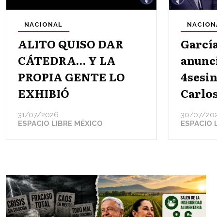
NACIONAL
NACION
ALITO QUISO DAR
Garcí
CÁTEDRA… Y LA
anunci
PROPIA GENTE LO
4sesin
EXHIBIÓ
Carlo
31/07/2026
30/07/20
ESPACIO LIBRE MÉXICO
ESPACIO 