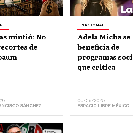
AL
NACIONAL
as mintió: No
Adela Micha se
recortes de
beneficia de
baum
programas soci
que critica
26
06/08/2026
ANCISCO SÁNCHEZ
ESPACIO LIBRE MÉXICO