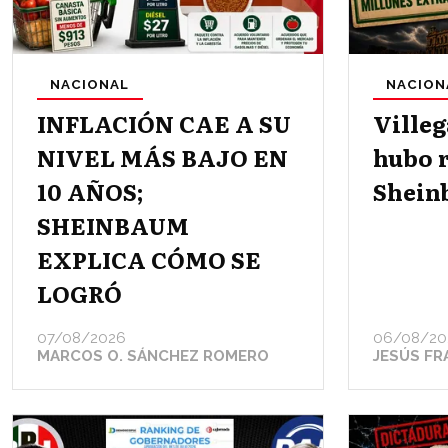
NACIONAL
NACION
INFLACIÓN CAE A SU
Villeg
NIVEL MÁS BAJO EN
hubo 
10 AÑOS;
Shein
SHEINBAUM
EXPLICA CÓMO SE
LOGRÓ
07/08/2026
06/08/20
MARCOS O. SÁNCHEZ ROMERO
JESÚS FR