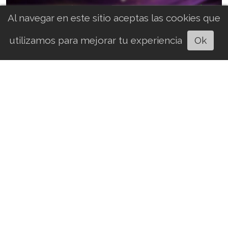
Al navegar en este sitio aceptas las cookies que
utilizamos para mejorar tu experiencia
Ok
Escuchar artículo
Adela Micha se beneficia de
programas sociales que critica
Espacio Libre México
Nacional
06/08/2026